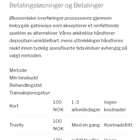
Betalingsløsninger og Betalinger
Økonomiske overføringer prosesseres gjennom
innbygde gateways som aksepterer et omfattende
spekter av alternativer. Våres arkitektur håndterer
depositum umiddelbart, mens uttrekkinger håndteres
raskt innen tydelig spesifiserte tidsvinduer avhengig på
valgt metoden.
Metode
Min Innskudd
Behandlingstid
Transaksjonsgebyr
100
1-3
Ingen
Kort
NOK
arbeidsdager
kostnader
100
Trustly
Med en gang
Kostnadsfritt
NOK