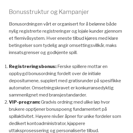
Bonusstruktur og Kampanjer
Bonusordningen vårt er organisert for å belønne både
nylig registrerte registreringer og lojale kunder gjennom
et flernivåsystem. Hver eneste tilbud kjøres med klare
betingelser som tydelig angir omsettingsvillkår, maks
innsatsgrenser og godkjente spill.
Registreringsbonus:
Ferske spillere mottar en
oppbygd bonusordning fordelt over de initiale
depositumene, supplert med gratisrunder på spesifikke
automater. Omsetningskravet er konkurransedyktig
sammenlignet med bransjestandarder.
VIP-program:
Gradvis ordning med ulike løp hvor
brukere opptjener bonuspoeng fundamentert på
spillaktivitet. Høyere nivåer åpner for unike fordeler som
dedikert kontoadministrator, kjappere
uttaksprosessering og personaliserte tilbud.