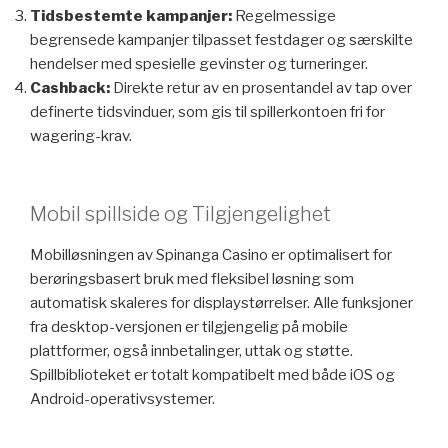
Tidsbestemte kampanjer:
Regelmessige
begrensede kampanjer tilpasset festdager og særskilte
hendelser med spesielle gevinster og turneringer.
Cashback:
Direkte retur av en prosentandel av tap over
definerte tidsvinduer, som gis til spillerkontoen fri for
wagering-krav.
Mobil spillside og Tilgjengelighet
Mobilløsningen av Spinanga Casino er optimalisert for
berøringsbasert bruk med fleksibel løsning som
automatisk skaleres for displaystørrelser. Alle funksjoner
fra desktop-versjonen er tilgjengelig på mobile
plattformer, også innbetalinger, uttak og støtte.
Spillbiblioteket er totalt kompatibelt med både iOS og
Android-operativsystemer.