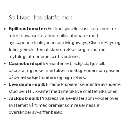
Spilltyper hos plattformen
Spilleautomater:
Fra tradisjonelle klassikere med tre
ruller til avanserte video-spilleautomater med
nyskapende funksjoner som Megaways, Cluster Pays og
Infinity Reels. Tematikken strekker seg fra norrøn
mytologi til moderne sci-fi verdener.
Casinobordspill:
Varianter av blackjack, hjulspill,
baccarat og poker med ulike innsatsgrenser som passer
både lavbudsjettspillere og high rollers.
Live dealer-spill:
Erfarne krupierer sender fra avanserte
studioer i HD kvalitet med interaktive chattefunksjoner.
Jackpot-spill:
Progressive gevinster som vokser over
systemet vårt, med premier som regelmessig
overskrider syvsiffer-beløp.