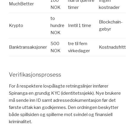
100
null til tjuefire
Ingen
MuchBetter
NOK
timer
kostnader
to
Blockchain-
Krypto
hundre
Inntil 1 time
gebyr
NOK
500
tre til fem
Banktransaksjoner
Kostnadsfritt
NOK
virkedager
Verifikasjonsprosess
For å respektere lovpålagte retningslinjer innfører
Spinanga en grundig KYC (identitetssjekk). Nye brukere
må sende inn ID samt adressedokumentasjon før det
første uttak kan godkjennes. Den ordningen beskytter
både spillsiden og spillerne mot svindel og finansiell
kriminalitet.