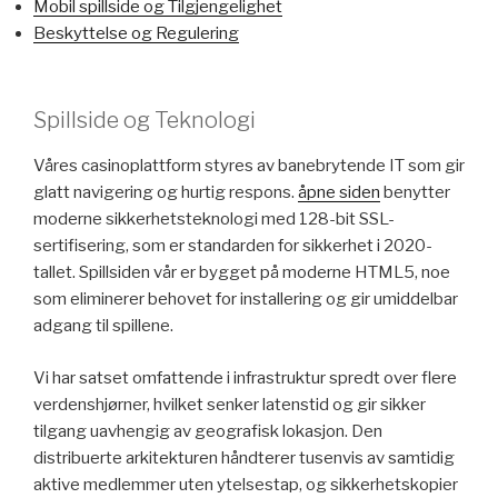
Mobil spillside og Tilgjengelighet
Beskyttelse og Regulering
Spillside og Teknologi
Våres casinoplattform styres av banebrytende IT som gir
glatt navigering og hurtig respons.
åpne siden
benytter
moderne sikkerhetsteknologi med 128-bit SSL-
sertifisering, som er standarden for sikkerhet i 2020-
tallet. Spillsiden vår er bygget på moderne HTML5, noe
som eliminerer behovet for installering og gir umiddelbar
adgang til spillene.
Vi har satset omfattende i infrastruktur spredt over flere
verdenshjørner, hvilket senker latenstid og gir sikker
tilgang uavhengig av geografisk lokasjon. Den
distribuerte arkitekturen håndterer tusenvis av samtidig
aktive medlemmer uten ytelsestap, og sikkerhetskopier