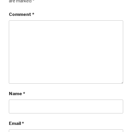
are marked
*
Comment
*
Name
*
Email
*