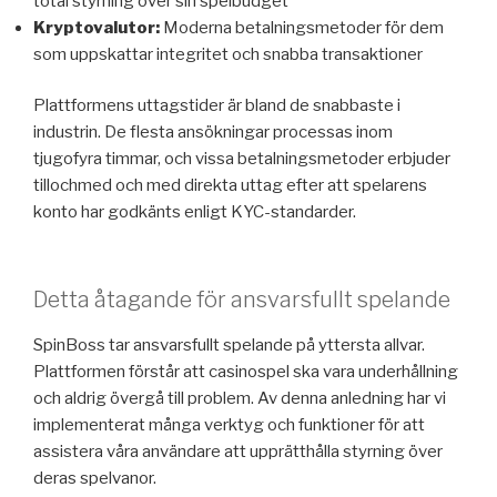
total styrning över sin spelbudget
Kryptovalutor:
Moderna betalningsmetoder för dem
som uppskattar integritet och snabba transaktioner
Plattformens uttagstider är bland de snabbaste i
industrin. De flesta ansökningar processas inom
tjugofyra timmar, och vissa betalningsmetoder erbjuder
tillochmed och med direkta uttag efter att spelarens
konto har godkänts enligt KYC-standarder.
Detta åtagande för ansvarsfullt spelande
SpinBoss tar ansvarsfullt spelande på yttersta allvar.
Plattformen förstår att casinospel ska vara underhållning
och aldrig övergå till problem. Av denna anledning har vi
implementerat många verktyg och funktioner för att
assistera våra användare att upprätthålla styrning över
deras spelvanor.