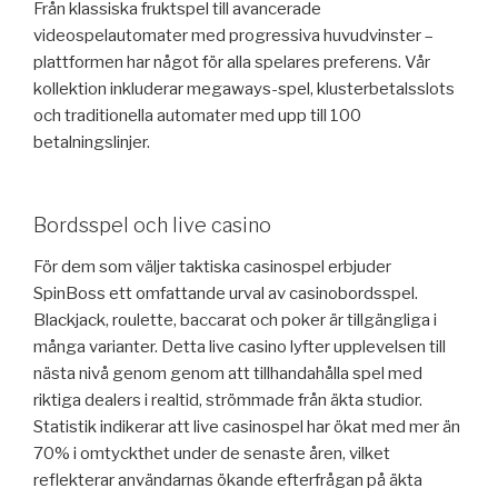
Från klassiska fruktspel till avancerade
videospelautomater med progressiva huvudvinster –
plattformen har något för alla spelares preferens. Vår
kollektion inkluderar megaways-spel, klusterbetalsslots
och traditionella automater med upp till 100
betalningslinjer.
Bordsspel och live casino
För dem som väljer taktiska casinospel erbjuder
SpinBoss ett omfattande urval av casinobordsspel.
Blackjack, roulette, baccarat och poker är tillgängliga i
många varianter. Detta live casino lyfter upplevelsen till
nästa nivå genom genom att tillhandahålla spel med
riktiga dealers i realtid, strömmade från äkta studior.
Statistik indikerar att live casinospel har ökat med mer än
70% i omtyckthet under de senaste åren, vilket
reflekterar användarnas ökande efterfrågan på äkta