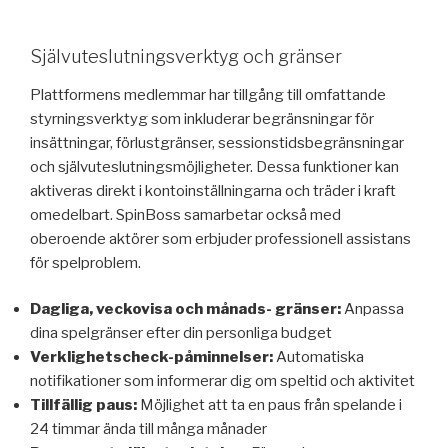
Självuteslutningsverktyg och gränser
Plattformens medlemmar har tillgång till omfattande
styrningsverktyg som inkluderar begränsningar för
insättningar, förlustgränser, sessionstidsbegränsningar
och självuteslutningsmöjligheter. Dessa funktioner kan
aktiveras direkt i kontoinställningarna och träder i kraft
omedelbart. SpinBoss samarbetar också med
oberoende aktörer som erbjuder professionell assistans
för spelproblem.
Dagliga, veckovisa och månads- gränser:
Anpassa
dina spelgränser efter din personliga budget
Verklighetscheck-påminnelser:
Automatiska
notifikationer som informerar dig om speltid och aktivitet
Tillfällig paus:
Möjlighet att ta en paus från spelande i
24 timmar ända till många månader