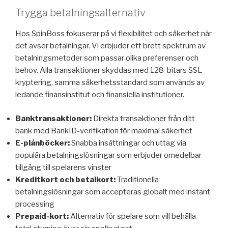
Trygga betalningsalternativ
Hos SpinBoss fokuserar på vi flexibilitet och säkerhet när
det avser betalningar. Vi erbjuder ett brett spektrum av
betalningsmetoder som passar olika preferenser och
behov. Alla transaktioner skyddas med 128-bitars SSL-
kryptering, samma säkerhetsstandard som används av
ledande finansinstitut och finansiella institutioner.
Banktransaktioner:
Direkta transaktioner från ditt
bank med BankID-verifikation för maximal säkerhet
E-plånböcker:
Snabba insättningar och uttag via
populära betalningslösningar som erbjuder omedelbar
tillgång till spelarens vinster
Kreditkort och betalkort:
Traditionella
betalningslösningar som accepteras globalt med instant
processing
Prepaid-kort:
Alternativ för spelare som vill behålla