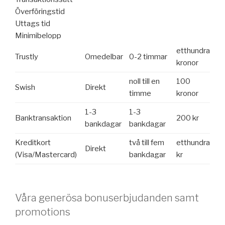
Överföringstid
Uttags tid
Minimibelopp
etthundra
Trustly
Omedelbar
0-2 timmar
kronor
noll till en
100
Swish
Direkt
timme
kronor
1-3
1-3
Banktransaktion
200 kr
bankdagar
bankdagar
Kreditkort
två till fem
etthundra
Direkt
(Visa/Mastercard)
bankdagar
kr
Våra generösa bonuserbjudanden samt
promotions