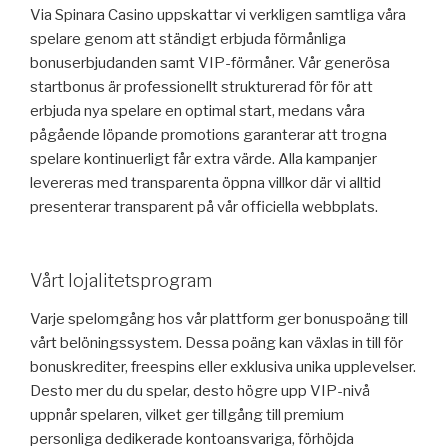
Via Spinara Casino uppskattar vi verkligen samtliga våra
spelare genom att ständigt erbjuda förmånliga
bonuserbjudanden samt VIP-förmåner. Vår generösa
startbonus är professionellt strukturerad för för att
erbjuda nya spelare en optimal start, medans våra
pågående löpande promotions garanterar att trogna
spelare kontinuerligt får extra värde. Alla kampanjer
levereras med transparenta öppna villkor där vi alltid
presenterar transparent på vår officiella webbplats.
Vårt lojalitetsprogram
Varje spelomgång hos vår plattform ger bonuspoäng till
vårt belöningssystem. Dessa poäng kan växlas in till för
bonuskrediter, freespins eller exklusiva unika upplevelser.
Desto mer du du spelar, desto högre upp VIP-nivå
uppnår spelaren, vilket ger tillgång till premium
personliga dedikerade kontoansvariga, förhöjda