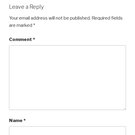
Leave a Reply
Your email address will not be published.
Required fields
are marked
*
Comment
*
Name
*