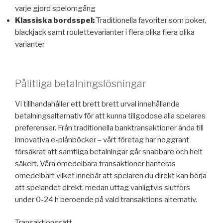
varje gjord spelomgång
Klassiska bordsspel:
Traditionella favoriter som poker,
blackjack samt roulettevarianter i flera olika flera olika
varianter
Pålitliga betalningslösningar
Vi tillhandahåller ett brett brett urval innehållande
betalningsalternativ för att kunna tillgodose alla spelares
preferenser. Från traditionella banktransaktioner ända till
innovativa e-plånböcker – vårt företag har noggrant
försäkrat att samtliga betalningar går snabbare och helt
säkert. Våra omedelbara transaktioner hanteras
omedelbart vilket innebär att spelaren du direkt kan börja
att spelandet direkt, medan uttag vanligtvis slutförs
under 0-24 h beroende på vald transaktions alternativ.
Transaktionssätt