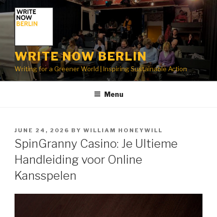
Skip
to
content
WRITE NOW BERLIN
Writing for a Greener World | Inspiring Sustainable Action
Menu
POSTED
JUNE 24, 2026
BY
WILLIAM HONEYWILL
ON
SpinGranny Casino: Je Ultieme
Handleiding voor Online
Kansspelen