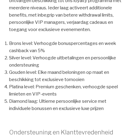
ontvangen beschikking tot ons loyalty programma met
meerdere niveaus. Ieder laag activeert additionele
benefits, met inbegrip van betere withdrawal limits,
persoonlijke VIP managers, verjaardag cadeaus en
toegang voor exclusieve evenementen.
Brons level: Verhoogde bonuspercentages en week
cashback van 5%
Silver level: Verhoogde uitbetalingen en persoonlijke
ondersteuning
Gouden level: Elke maand beloningen op maat en
beschikking tot exclusieve tornooien
Platina level: Premium geschenken, verhoogde speel
limieten en VIP-events
Diamond laag: Ultieme persoonlijke service met
individuele bonussen en exclusieve luxe prijzen
Ondersteuning en Klanttevredenheid