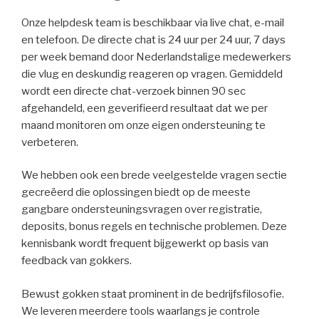
Onze helpdesk team is beschikbaar via live chat, e-mail
en telefoon. De directe chat is 24 uur per 24 uur, 7 days
per week bemand door Nederlandstalige medewerkers
die vlug en deskundig reageren op vragen. Gemiddeld
wordt een directe chat-verzoek binnen 90 sec
afgehandeld, een geverifieerd resultaat dat we per
maand monitoren om onze eigen ondersteuning te
verbeteren.
We hebben ook een brede veelgestelde vragen sectie
gecreëerd die oplossingen biedt op de meeste
gangbare ondersteuningsvragen over registratie,
deposits, bonus regels en technische problemen. Deze
kennisbank wordt frequent bijgewerkt op basis van
feedback van gokkers.
Bewust gokken staat prominent in de bedrijfsfilosofie.
We leveren meerdere tools waarlangs je controle