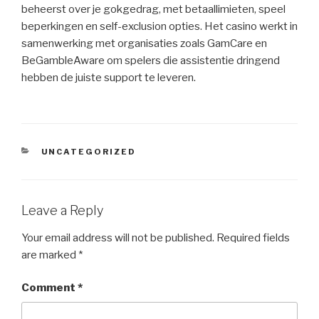
beheerst over je gokgedrag, met betaallimieten, speel
beperkingen en self-exclusion opties. Het casino werkt in
samenwerking met organisaties zoals GamCare en
BeGambleAware om spelers die assistentie dringend
hebben de juiste support te leveren.
CATEGORIES
UNCATEGORIZED
Leave a Reply
Your email address will not be published.
Required fields
are marked
*
Comment
*