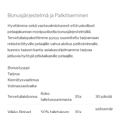
Bonusjärjestelmä ja Palkitseminen
Hyvitämme sekä vastavalmistuneet että uskolliset
pelaajakunnan monipuolisella bonusjärjestelmällä.
Tervetuliaispakettimme pysyy suunniteltu tarjoamaan
rekisteröityville pelaajille vahva aloitus pelitoiminnalle,
kunnes taasen kanta-asiakasohjelmamme tarjoaa
jatkuvia hyötyjä pitkäaikaisille pelaajille.
Bonustyyppi
Tarjous
Kierrätysvaatimus
Voimassaoloaika
Koko
Tervetuliaisbonus
35x
30 päivää
talletussummasta
seitsemä
Viikko Reload
50% talletuksen
30x