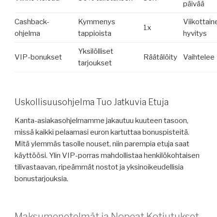
päivää
Cashback-
Kymmenys
Viikottain
1x
ohjelma
tappioista
hyvitys
Yksilölliset
VIP-bonukset
Räätälöity
Vaihtelee
tarjoukset
Uskollisuusohjelma Tuo Jatkuvia Etuja
Kanta-asiakasohjelmamme jakautuu kuuteen tasoon,
missä kaikki pelaamasi euron kartuttaa bonuspisteitä.
Mitä ylemmäs tasolle nouset, niin parempia etuja saat
käyttöösi. Ylin VIP-porras mahdollistaa henkilökohtaisen
tilivastaavan, ripeämmät nostot ja yksinoikeudellisia
bonustarjouksia.
Maksumenetelmät ja Nopeat Kotiutukset