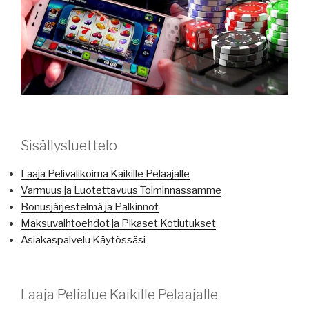
Sisällysluettelo
Laaja Pelivalikoima Kaikille Pelaajalle
Varmuus ja Luotettavuus Toiminnassamme
Bonusjärjestelmä ja Palkinnot
Maksuvaihtoehdot ja Pikaset Kotiutukset
Asiakaspalvelu Käytössäsi
Laaja Pelialue Kaikille Pelaajalle