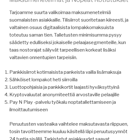
Tarjoamme suurta valikoimaa maksumenetelmiä
suomalaisten asiakkaille. Tilisiirrot suoritetaan kiireesti, ja
valtainen osuus digitaalisista lompakkomaksuista
toteutuu saman tien. Talletusten minimisumma pysyy
säädetty edulliseksi jokaiselle pelaajasegmenteille, kun
taas nostorajat säilyvät tarpeellisen korkeat lisäksi
valtavien onnentupien tarpeisiin.
Pankkisiirrot kotimaisista pankeista vailla lisämaksuja
Sähköiset lompakot heti siirroilla
Luottopohjaisia ja pankkikortit laajasti hyväksyttyinä
Kryptovaluutat anonymiteettiä arvostaville pelaajille
Pay N Play -palvelu työkalu noptatallettamiseen ja
ilmoittautumiseen
Peruutusten vasteaika vaihtelee maksutavasta riippuen,
tosin tavoitteemme kuuluu käsitellä läpi peruutusyynnöt
24 tuntia sisällä. Tarkistetut asiakkuudet saavat