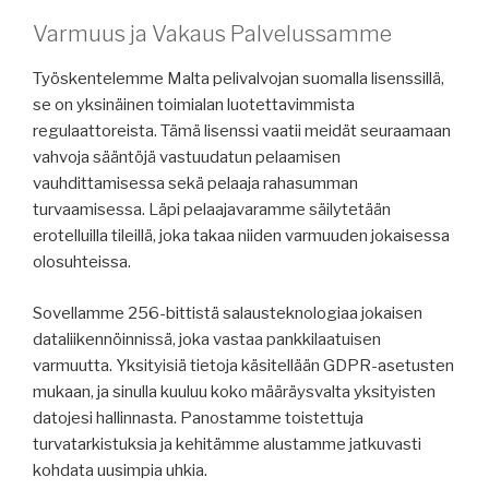
Varmuus ja Vakaus Palvelussamme
Työskentelemme Malta pelivalvojan suomalla lisenssillä,
se on yksinäinen toimialan luotettavimmista
regulaattoreista. Tämä lisenssi vaatii meidät seuraamaan
vahvoja sääntöjä vastuudatun pelaamisen
vauhdittamisessa sekä pelaaja rahasumman
turvaamisessa. Läpi pelaajavaramme säilytetään
erotelluilla tileillä, joka takaa niiden varmuuden jokaisessa
olosuhteissa.
Sovellamme 256-bittistä salausteknologiaa jokaisen
dataliikennöinnissä, joka vastaa pankkilaatuisen
varmuutta. Yksityisiä tietoja käsitellään GDPR-asetusten
mukaan, ja sinulla kuuluu koko määräysvalta yksityisten
datojesi hallinnasta. Panostamme toistettuja
turvatarkistuksia ja kehitämme alustamme jatkuvasti
kohdata uusimpia uhkia.