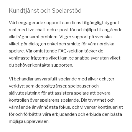
Kundtjänst och Spelarstöd
Vårt engagerade supportteam finns tillgängligt dygnet
runt med live chatt och e-post för och hjälpa till angående
alla frågor samt problem. Vi ger support på svenska,
vilket gör dialogen enkel och smidig för våra nordiska
spelare. Vår omfattande FAQ-sektion täcker de
vanligaste frågorna vilket kan ge snabba svar utan vilket
du behöver kontakta supporten.
Vi behandlar ansvarsfullt spelande med allvar och ger
verktyg som depositgränser, spelpauser och
självuteslutning för att assistera spelare att bevara
kontrollen över spelarens spelande. Din trygghet och
välmående är vår högsta fokus, och vi verkar kontinuerligt
för och förbättra våra erbjudanden och erbjuda den bästa
möjliga upplevelsen.