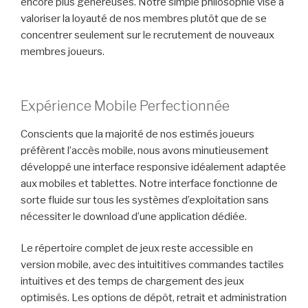
encore plus généreuses. Notre simple philosophie vise à
valoriser la loyauté de nos membres plutôt que de se
concentrer seulement sur le recrutement de nouveaux
membres joueurs.
Expérience Mobile Perfectionnée
Conscients que la majorité de nos estimés joueurs
préfèrent l’accès mobile, nous avons minutieusement
développé une interface responsive idéalement adaptée
aux mobiles et tablettes. Notre interface fonctionne de
sorte fluide sur tous les systèmes d’exploitation sans
nécessiter le download d’une application dédiée.
Le répertoire complet de jeux reste accessible en
version mobile, avec des intuititives commandes tactiles
intuitives et des temps de chargement des jeux
optimisés. Les options de dépôt, retrait et administration