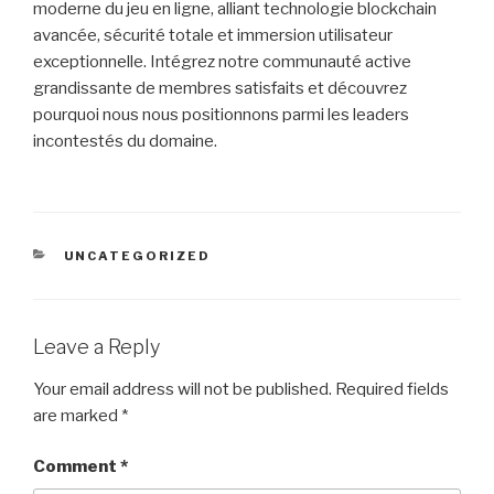
moderne du jeu en ligne, alliant technologie blockchain
avancée, sécurité totale et immersion utilisateur
exceptionnelle. Intégrez notre communauté active
grandissante de membres satisfaits et découvrez
pourquoi nous nous positionnons parmi les leaders
incontestés du domaine.
CATEGORIES
UNCATEGORIZED
Leave a Reply
Your email address will not be published.
Required fields
are marked
*
Comment
*