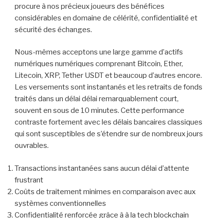
procure à nos précieux joueurs des bénéfices
considérables en domaine de célérité, confidentialité et
sécurité des échanges.
Nous-mêmes acceptons une large gamme d’actifs
numériques numériques comprenant Bitcoin, Ether,
Litecoin, XRP, Tether USDT et beaucoup d’autres encore.
Les versements sont instantanés et les retraits de fonds
traités dans un délai délai remarquablement court,
souvent en sous de 10 minutes. Cette performance
contraste fortement avec les délais bancaires classiques
qui sont susceptibles de s’étendre sur de nombreux jours
ouvrables.
Transactions instantanées sans aucun délai d’attente
frustrant
Coûts de traitement minimes en comparaison avec aux
systèmes conventionnelles
Confidentialité renforcée grâce à à la tech blockchain