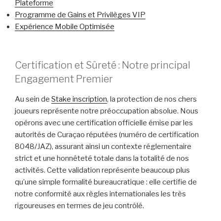
Plateforme
Programme de Gains et Privilèges VIP
Expérience Mobile Optimisée
Certification et Sûreté : Notre principal
Engagement Premier
Au sein de
Stake inscription
, la protection de nos chers
joueurs représente notre préoccupation absolue. Nous
opérons avec une certification officielle émise par les
autorités de Curaçao réputées (numéro de certification
8048/JAZ), assurant ainsi un contexte réglementaire
strict et une honnêteté totale dans la totalité de nos
activités. Cette validation représente beaucoup plus
qu’une simple formalité bureaucratique : elle certifie de
notre conformité aux règles internationales les très
rigoureuses en termes de jeu contrôlé.