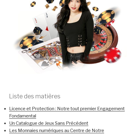
Liste des matières
Licence et Protection : Notre tout premier Engagement
Fondamental
Un Catalogue de Jeux Sans Précédent
Les Monnaies numériques au Centre de Notre