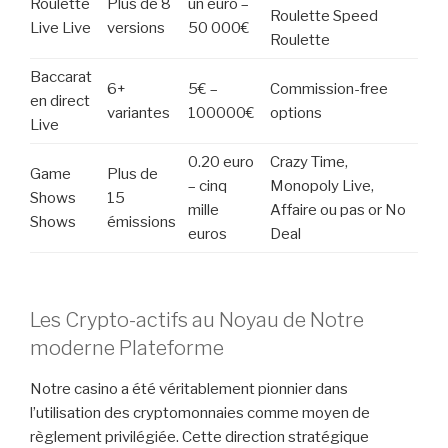
Roulette
Plus de 8
un euro –
Roulette Speed
Live Live
versions
50 000€
Roulette
Baccarat
6+
5€ –
Commission-free
en direct
variantes
100000€
options
Live
0.20 euro
Crazy Time,
Game
Plus de
– cinq
Monopoly Live,
Shows
15
mille
Affaire ou pas or No
Shows
émissions
euros
Deal
Les Crypto-actifs au Noyau de Notre
moderne Plateforme
Notre casino a été véritablement pionnier dans
l’utilisation des cryptomonnaies comme moyen de
règlement privilégiée. Cette direction stratégique