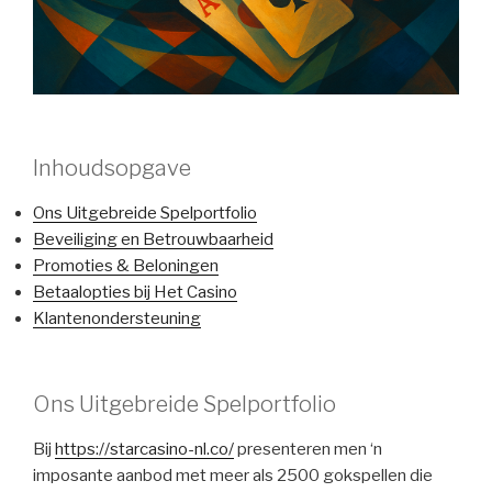
Inhoudsopgave
Ons Uitgebreide Spelportfolio
Beveiliging en Betrouwbaarheid
Promoties & Beloningen
Betaalopties bij Het Casino
Klantenondersteuning
Ons Uitgebreide Spelportfolio
Bij
https://starcasino-nl.co/
presenteren men ‘n
imposante aanbod met meer als 2500 gokspellen die