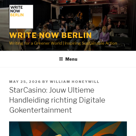
Skip
to
content
WRITE NOW BERLIN
Writing for a Greener World | Inspiring Sustainable Action
Menu
POSTED
MAY 25, 2026
BY
WILLIAM HONEYWILL
ON
StarCasino: Jouw Ultieme
Handleiding richting Digitale
Gokentertainment