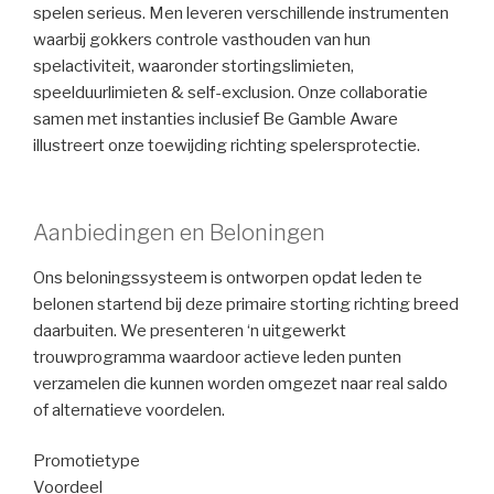
spelen serieus. Men leveren verschillende instrumenten
waarbij gokkers controle vasthouden van hun
spelactiviteit, waaronder stortingslimieten,
speelduurlimieten & self-exclusion. Onze collaboratie
samen met instanties inclusief Be Gamble Aware
illustreert onze toewijding richting spelersprotectie.
Aanbiedingen en Beloningen
Ons beloningssysteem is ontworpen opdat leden te
belonen startend bij deze primaire storting richting breed
daarbuiten. We presenteren ‘n uitgewerkt
trouwprogramma waardoor actieve leden punten
verzamelen die kunnen worden omgezet naar real saldo
of alternatieve voordelen.
Promotietype
Voordeel