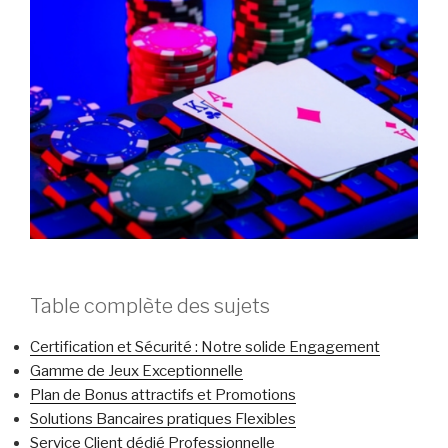
Table complète des sujets
Certification et Sécurité : Notre solide Engagement
Gamme de Jeux Exceptionnelle
Plan de Bonus attractifs et Promotions
Solutions Bancaires pratiques Flexibles
Service Client dédié Professionnelle