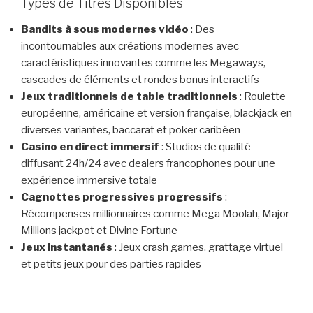
Types de Titres Disponibles
Bandits à sous modernes vidéo
: Des
incontournables aux créations modernes avec
caractéristiques innovantes comme les Megaways,
cascades de éléments et rondes bonus interactifs
Jeux traditionnels de table traditionnels
: Roulette
européenne, américaine et version française, blackjack en
diverses variantes, baccarat et poker caribéen
Casino en direct immersif
: Studios de qualité
diffusant 24h/24 avec dealers francophones pour une
expérience immersive totale
Cagnottes progressives progressifs
:
Récompenses millionnaires comme Mega Moolah, Major
Millions jackpot et Divine Fortune
Jeux instantanés
: Jeux crash games, grattage virtuel
et petits jeux pour des parties rapides