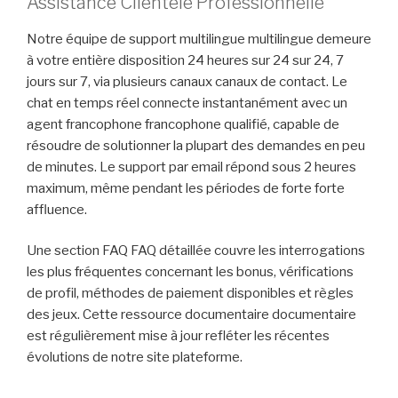
Assistance Clientèle Professionnelle
Notre équipe de support multilingue multilingue demeure
à votre entière disposition 24 heures sur 24 sur 24, 7
jours sur 7, via plusieurs canaux canaux de contact. Le
chat en temps réel connecte instantanément avec un
agent francophone francophone qualifié, capable de
résoudre de solutionner la plupart des demandes en peu
de minutes. Le support par email répond sous 2 heures
maximum, même pendant les périodes de forte forte
affluence.
Une section FAQ FAQ détaillée couvre les interrogations
les plus fréquentes concernant les bonus, vérifications
de profil, méthodes de paiement disponibles et règles
des jeux. Cette ressource documentaire documentaire
est régulièrement mise à jour refléter les récentes
évolutions de notre site plateforme.