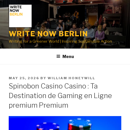
Skip
to
content
WRITE NOW BERLIN
Writing for a Greener World | Inspiring Sustainable Action
Menu
POSTED
MAY 25, 2026
BY
WILLIAM HONEYWILL
ON
Spinobon Casino Casino : Ta
Destination de Gaming en Ligne
premium Premium