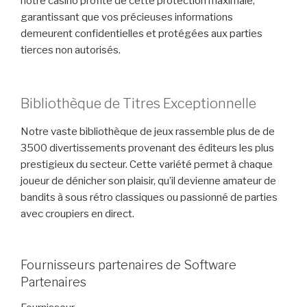
notre casino profite de cette protection maximale,
garantissant que vos précieuses informations
demeurent confidentielles et protégées aux parties
tierces non autorisés.
Bibliothèque de Titres Exceptionnelle
Notre vaste bibliothèque de jeux rassemble plus de de
3500 divertissements provenant des éditeurs les plus
prestigieux du secteur. Cette variété permet à chaque
joueur de dénicher son plaisir, qu’il devienne amateur de
bandits à sous rétro classiques ou passionné de parties
avec croupiers en direct.
Fournisseurs partenaires de Software
Partenaires