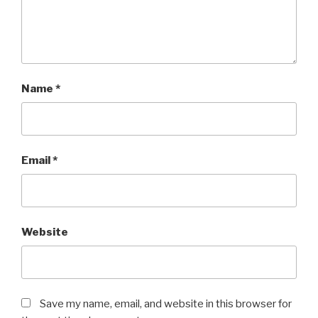
Name
*
Email
*
Website
Save my name, email, and website in this browser for