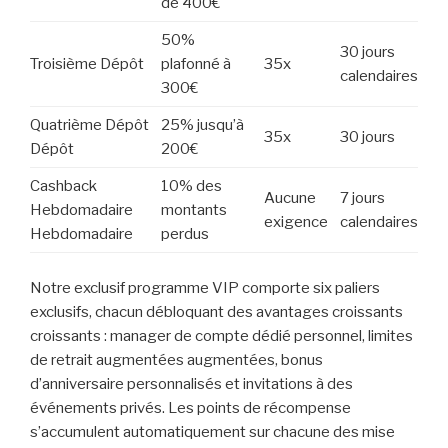
de 400€
50%
30 jours
Troisième Dépôt
plafonné à
35x
calendaires
300€
Quatrième Dépôt
25% jusqu’à
35x
30 jours
Dépôt
200€
Cashback
10% des
Aucune
7 jours
Hebdomadaire
montants
exigence
calendaires
Hebdomadaire
perdus
Notre exclusif programme VIP comporte six paliers
exclusifs, chacun débloquant des avantages croissants
croissants : manager de compte dédié personnel, limites
de retrait augmentées augmentées, bonus
d’anniversaire personnalisés et invitations à des
événements privés. Les points de récompense
s’accumulent automatiquement sur chacune des mise