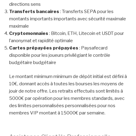
directions sens
Transferts bancaires
: Transferts SEPA pour les
montants importants importants avec sécurité maximale
maximale
Cryptomonnaies
: Bitcoin, ETH, Litecoin et USDT pour
l’anonymat et rapidité optimale
Cartes prépayées prépayées
: Paysafecard
disponible pour les joueurs privilégiant le contrôle
budgétaire budgétaire
Le montant minimum minimum de dépôt initial est défini à
10€, donnant accès à toutes les bourses les moyens de
jouir de notre offre. Les retraits effectués sont limités à
5000€ par opération pour les membres standards, avec
des limites personnalisées personnalisées pour nos
membres VIP montant à 15000€ par semaine.