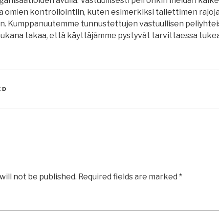
nisaatioiden avulla. Vastuullisesti peli onkin meidän kaiken
omien kontrollointiin, kuten esimerkiksi tallettimen rajoja
en. Kumppanuutemme tunnustettujen vastuullisen peliyhte
ukana takaa, että käyttäjämme pystyvät tarvittaessa tukea
ED
will not be published.
Required fields are marked
*