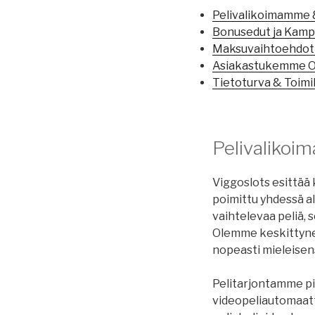
Pelivalikoimamme
Bonusedut ja Kamp
Maksuvaihtoehdot 
Asiakastukemme O
Tietoturva & Toimi
Pelivalikoi
Viggoslots esittää 
poimittu yhdessä al
vaihtelevaa peliä,
Olemme keskittynee
nopeasti mieleisens
Pelitarjontamme pit
videopeliautomaatt