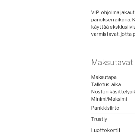
VIP-ohjelma jakautu
panoksen aikana. K
käyttää eksklusiiv
varmistavat, jotta 
Maksutavat
Maksutapa
Talletus-aika
Noston käsittelyai
Minimi/Maksimi
Pankkisiirto
Trustly
Luottokortit