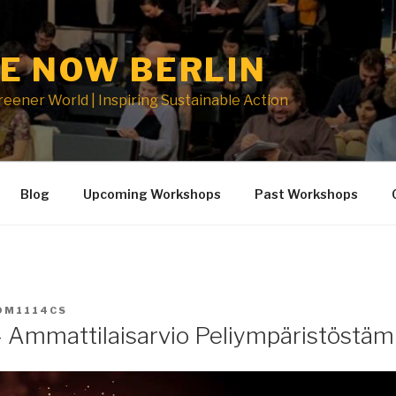
E NOW BERLIN
Greener World | Inspiring Sustainable Action
Blog
Upcoming Workshops
Past Workshops
DM1114CS
– Ammattilaisarvio Peliympäristöstä