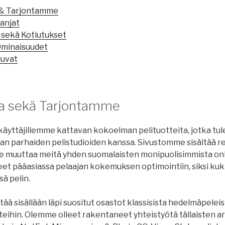
 & Tarjontamme
anjat
sekä Kotiutukset
minaisuudet
luvat
ma sekä Tarjontamme
käyttäjillemme kattavan kokoelman pelituotteita, jotka tul
an parhaiden pelistudioiden kanssa. Sivustomme sisältää re
 se muuttaa meitä yhden suomalaisten monipuolisimmista onl
t pääasiassa pelaajan kokemuksen optimointiin, siksi kukin
ä pelin.
ää sisällään läpi suositut osastot klassisista hedelmäpeleis
eihin. Olemme olleet rakentaneet yhteistyötä tällaisten a