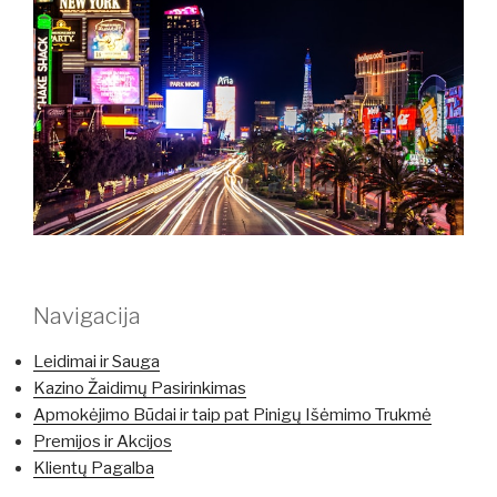
Navigacija
Leidimai ir Sauga
Kazino Žaidimų Pasirinkimas
Apmokėjimo Būdai ir taip pat Pinigų Išėmimo Trukmė
Premijos ir Akcijos
Klientų Pagalba