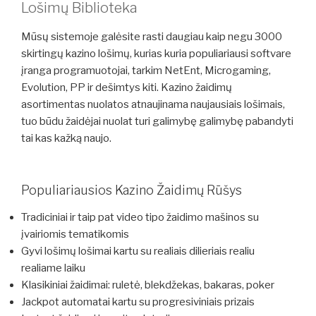
Lošimų Biblioteka
Mūsų sistemoje galėsite rasti daugiau kaip negu 3000
skirtingų kazino lošimų, kurias kuria populiariausi softvare
įranga programuotojai, tarkim NetEnt, Microgaming,
Evolution, PP ir dešimtys kiti. Kazino žaidimų
asortimentas nuolatos atnaujinama naujausiais lošimais,
tuo būdu žaidėjai nuolat turi galimybę galimybę pabandyti
tai kas kažką naujo.
Populiariausios Kazino Žaidimų Rūšys
Tradiciniai ir taip pat video tipo žaidimo mašinos su
įvairiomis tematikomis
Gyvi lošimų lošimai kartu su realiais dilieriais realiu
realiame laiku
Klasikiniai žaidimai: ruletė, blekdžekas, bakaras, poker
Jackpot automatai kartu su progresiviniais prizais