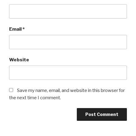
Email
*
Website
Save my name, email, and website in this browser for
the next time I comment.