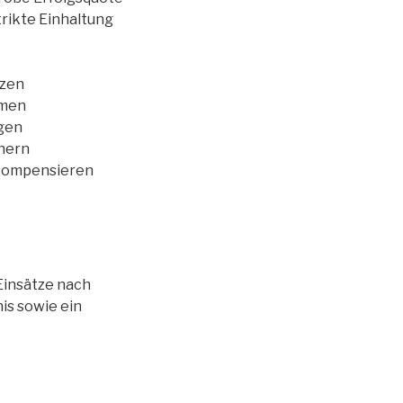
trikte Einhaltung
tzen
hmen
egen
chern
 kompensieren
Einsätze nach
is sowie ein