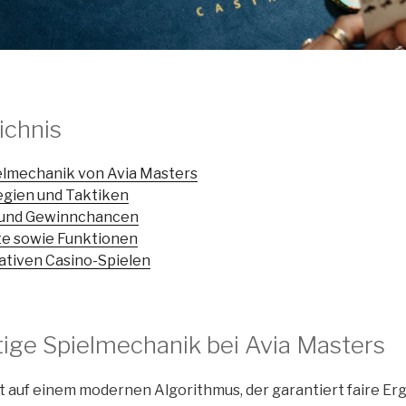
ichnis
elmechanik von Avia Masters
egien und Taktiken
 und Gewinnchancen
e sowie Funktionen
nativen Casino-Spielen
tige Spielmechanik bei Avia Masters
t auf einem modernen Algorithmus, der garantiert faire Er