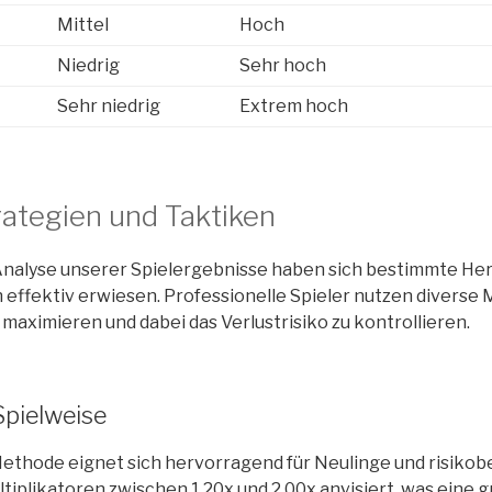
Mittel
Hoch
Niedrig
Sehr hoch
Sehr niedrig
Extrem hoch
rategien und Taktiken
Analyse unserer Spielergebnisse haben sich bestimmte H
h effektiv erwiesen. Professionelle Spieler nutzen diverse
aximieren und dabei das Verlustrisiko zu kontrollieren.
Spielweise
ethode eignet sich hervorragend für Neulinge und risikob
tiplikatoren zwischen 1.20x und 2.00x anvisiert, was eine 