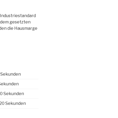
 Industriestandard
 jedem gesetzten
lden die Hausmarge
 Sekunden
 Sekunden
60 Sekunden
120 Sekunden