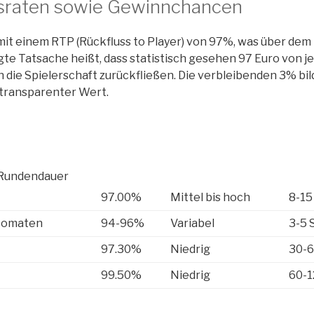
sraten sowie Gewinnchancen
 mit einem RTP (Rückfluss to Player) von 97%, was über dem
tigte Tatsache heißt, dass statistisch gesehen 97 Euro von
 die Spielerschaft zurückfließen. Die verbleibenden 3% bi
d transparenter Wert.
 Rundendauer
97.00%
Mittel bis hoch
8-15
utomaten
94-96%
Variabel
3-5
97.30%
Niedrig
30-
99.50%
Niedrig
60-