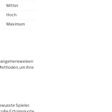
Mittel
Hoch
Maximum
erangehensweisen
 Methoden, um ihre
ewusste Spieler.
große Erfolgsquote