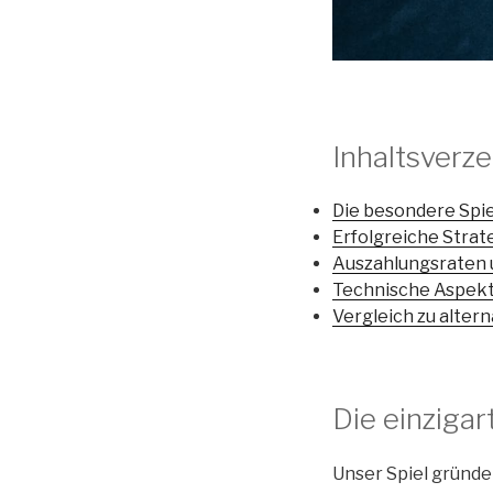
Inhaltsverze
Die besondere Spi
Erfolgreiche Strat
Auszahlungsraten
Technische Aspekt
Vergleich zu alter
Die einzigar
Unser Spiel gründe