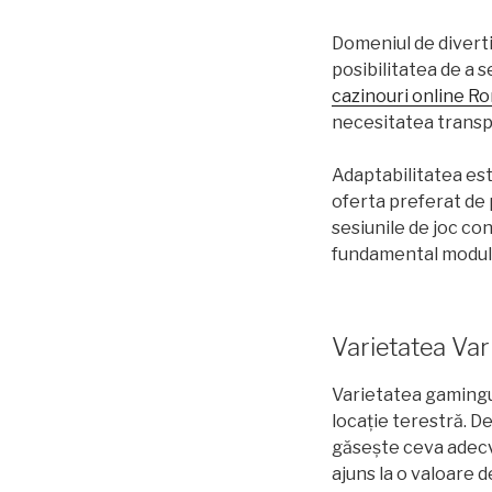
Domeniul de divertis
posibilitatea de a 
cazinouri online R
necesitatea transpor
Adaptabilitatea est
oferta preferat de 
sesiunile de joc co
fundamental modul î
Varietatea Var
Varietatea gamingul
locație terestră. De
găsește ceva adecva
ajuns la o valoare 