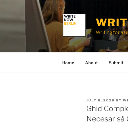
Skip
to
content
WRIT
Writing for a 
Home
About
Submit
POSTED
JULY 8, 2026
BY
W
ON
Ghid Complet
Necesar să C