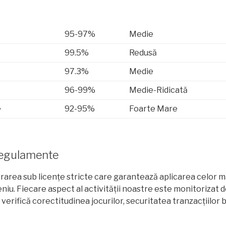
95-97%
Medie
99.5%
Redusă
97.3%
Medie
96-99%
Medie-Ridicată
e
92-95%
Foarte Mare
 Regulamente
rea sub licențe stricte care garantează aplicarea celor ma
iu. Fiecare aspect al activității noastre este monitorizat d
erifică corectitudinea jocurilor, securitatea tranzacțiilor 