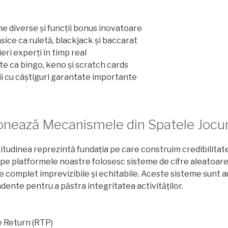
me diverse și funcții bonus inovatoare
ice ca ruletă, blackjack și baccarat
ieri experți în timp real
ate ca bingo, keno și scratch cards
ii cu câștiguri garantate importante
nează Mecanismele din Spatele Jocur
titudinea reprezintă fundația pe care construim credibilitate
e pe platformele noastre folosesc sisteme de cifre aleatoar
 complet imprevizibile și echitabile. Aceste sisteme sunt a
nte pentru a păstra integritatea activităților.
 Return (RTP)