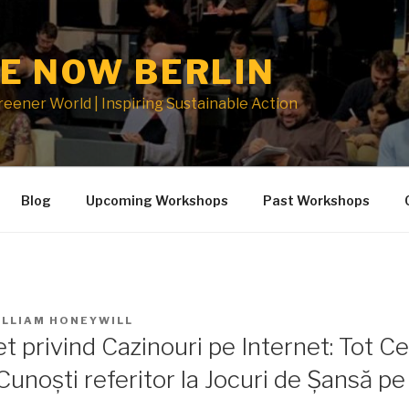
E NOW BERLIN
Greener World | Inspiring Sustainable Action
Blog
Upcoming Workshops
Past Workshops
ILLIAM HONEYWILL
 privind Cazinouri pe Internet: Tot C
unoști referitor la Jocuri de Șansă pe