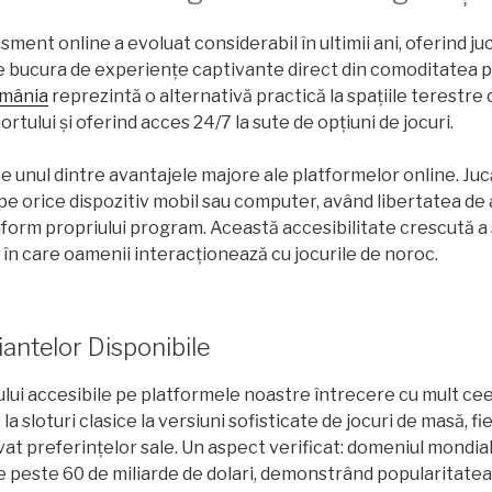
ment online a evoluat considerabil în ultimii ani, oferind ju
se bucura de experiențe captivante direct din comoditatea pr
omânia
reprezintă o alternativă practică la spațiile terestre 
tului și oferind acces 24/7 la sute de opțiuni de jocuri.
e unul dintre avantajele majore ale platformelor online. Juc
pe orice dispozitiv mobil sau computer, având libertatea de 
nform propriului program. Această accesibilitate crescută 
n care oamenii interacționează cu jocurile de noroc.
iantelor Disponibile
ui accesibile pe platformele noastre întrecere cu mult cee
 la sloturi clasice la versiuni sofisticate de jocuri de masă, f
t preferințelor sale. Un aspect verificat: domeniul mondială
de peste 60 de miliarde de dolari, demonstrând popularitatea