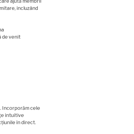
care ajută membrii
imitare, incluzând
na
ă de venit
. Incorporăm cele
țe intuitive
iunile în direct.