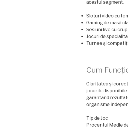
acestui segment.
Sloturi video cu te
Gaming de masă clas
Sesiuni live cu crup
Jocuri de specialit
Turnee și competiț
Cum Funcțio
Claritatea și corec
jocurile disponibil
garantând rezultate
organisme independe
Tip de Joc
Procentul Medie de