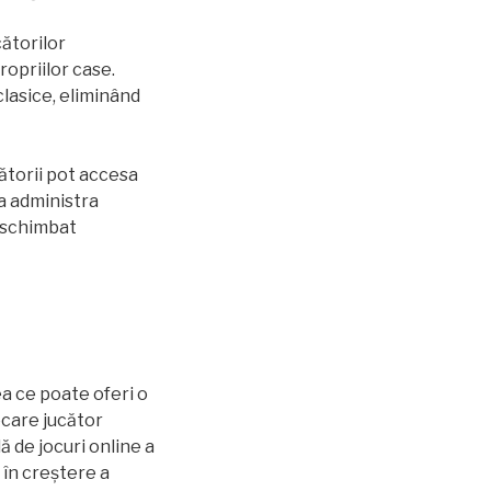
cătorilor
opriilor case.
clasice, eliminând
ătorii pot accesa
a administra
a schimbat
a ce poate oferi o
iecare jucător
 de jocuri online a
 în creștere a