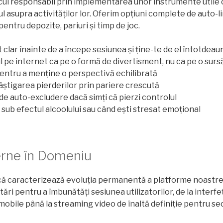
ul responsabil prin implementarea unor instrumente utile 
l asupra activităților lor. Oferim opțiuni complete de auto-l
 pentru depozite, pariuri și timp de joc.
 clar înainte de a începe sesiunea și ține-te de el întotdeau
pe internet ca pe o formă de divertisment, nu ca pe o surs
pentru a menține o perspectivă echilibrată
câștigarea pierderilor prin pariere crescută
 de auto-excludere dacă simți că pierzi controlul
 sub efectul alcoolului sau când ești stresat emoțional
erne în Domeniu
că caracterizează evoluția permanentă a platforme noastre
ri pentru a îmbunătăți sesiunea utilizatorilor, de la interfe
obile până la streaming video de înaltă definiție pentru secț