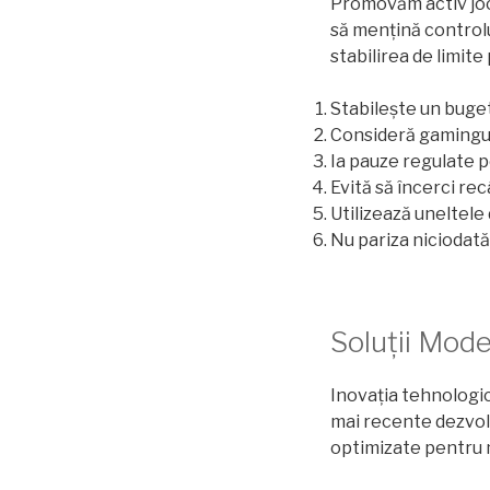
Promovăm activ joc
să mențină controlu
stabilirea de limite
Stabilește un buget
Consideră gamingul 
Ia pauze regulate 
Evită să încerci re
Utilizează uneltele
Nu pariza niciodată
Soluții Mod
Inovația tehnologi
mai recente dezvoltă
optimizate pentru m