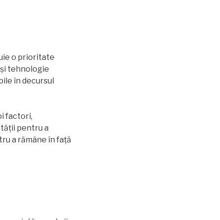
uie o prioritate
și tehnologie
ile în decursul
 factori,
tății pentru a
tru a rămâne în față