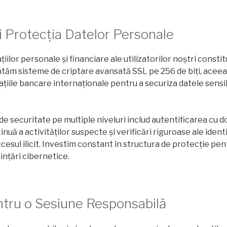
i Protecția Datelor Personale
iilor personale și financiare ale utilizatorilor noștri constit
tăm sisteme de criptare avansată SSL pe 256 de biți, aceea
zațiile bancare internaționale pentru a securiza datele sensib
e securitate pe multiple niveluri includ autentificarea cu doi
uă a activităților suspecte și verificări riguroase ale identi
ccesul ilicit. Investim constant în structura de protecție pen
nțări cibernetice.
ntru o Sesiune Responsabilă