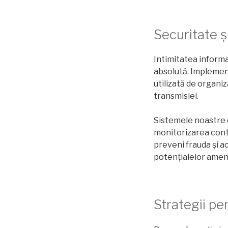
Securitate ș
Intimitatea informaț
absolută. Implemen
utilizată de organi
transmisiei.
Sistemele noastre d
monitorizarea contin
preveni frauda și a
potențialelor ameni
Strategii pe