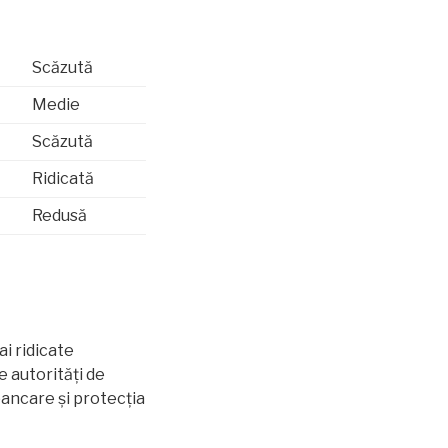
Scăzută
Medie
Scăzută
Ridicată
Redusă
i ridicate
e autorități de
bancare și protecția