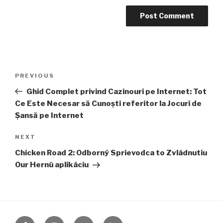
Post
Previous
PREVIOUS
navigation
Post
Ghid Complet privind Cazinouri pe Internet: Tot
Ce Este Necesar să Cunoști referitor la Jocuri de
Șansă pe Internet
Next
NEXT
Post
Chicken Road 2: Odborný Sprievodca to Zvládnutiu
Our Hernú aplikáciu
FB
Instagram
Twitter
LinkedIn