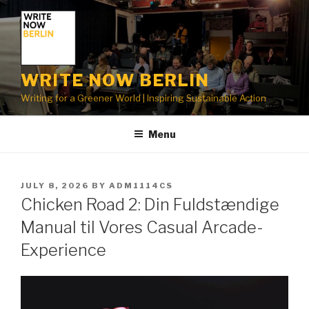
Skip
to
content
WRITE NOW BERLIN
Writing for a Greener World | Inspiring Sustainable Action
Menu
POSTED
JULY 8, 2026
BY
ADM1114CS
ON
Chicken Road 2: Din Fuldstændige
Manual til Vores Casual Arcade-
Experience