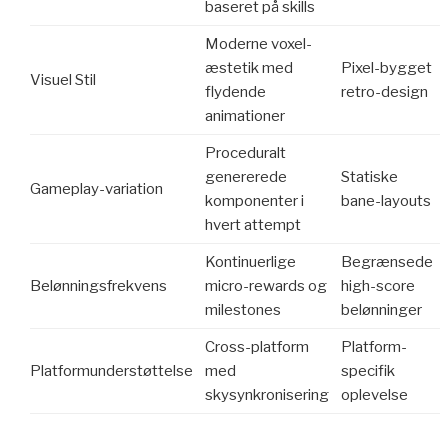
baseret på skills
Moderne voxel-
æstetik med
Pixel-bygget
Visuel Stil
flydende
retro-design
animationer
Proceduralt
genererede
Statiske
Gameplay-variation
komponenter i
bane-layouts
hvert attempt
Kontinuerlige
Begrænsede
Belønningsfrekvens
micro-rewards og
high-score
milestones
belønninger
Cross-platform
Platform-
Platformunderstøttelse
med
specifik
skysynkronisering
oplevelse