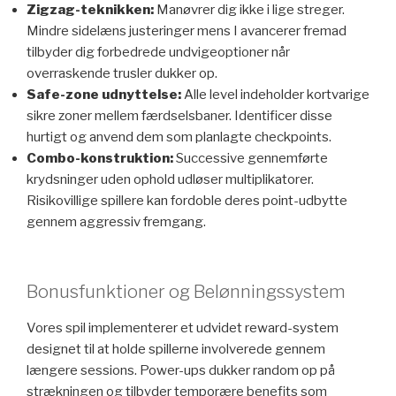
Zigzag-teknikken:
Manøvrer dig ikke i lige streger.
Mindre sidelæns justeringer mens I avancerer fremad
tilbyder dig forbedrede undvigeoptioner når
overraskende trusler dukker op.
Safe-zone udnyttelse:
Alle level indeholder kortvarige
sikre zoner mellem færdselsbaner. Identificer disse
hurtigt og anvend dem som planlagte checkpoints.
Combo-konstruktion:
Successive gennemførte
krydsninger uden ophold udløser multiplikatorer.
Risikovillige spillere kan fordoble deres point-udbytte
gennem aggressiv fremgang.
Bonusfunktioner og Belønningssystem
Vores spil implementerer et udvidet reward-system
designet til at holde spillerne involverede gennem
længere sessions. Power-ups dukker random op på
strækningen og tilbyder temporære benefits som