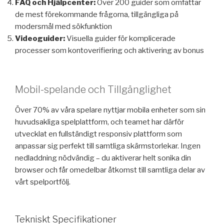
FAQ och Hjälpcenter:
Över 200 guider som omfattar
de mest förekommande frågorna, tillgängliga på
modersmål med sökfunktion
Videoguider:
Visuella guider för komplicerade
processer som kontoverifiering och aktivering av bonus
Mobil-spelande och Tillgänglighet
Över 70% av våra spelare nyttjar mobila enheter som sin
huvudsakliga spelplattform, och teamet har därför
utvecklat en fullständigt responsiv plattform som
anpassar sig perfekt till samtliga skärmstorlekar. Ingen
nedladdning nödvändig – du aktiverar helt sonika din
browser och får omedelbar åtkomst till samtliga delar av
vårt spelportfölj.
Tekniskt Specifikationer