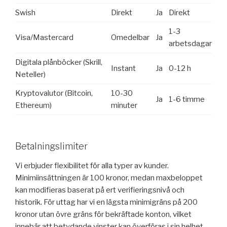
Swish
Direkt
Ja
Direkt
1-3
Visa/Mastercard
Omedelbar
Ja
arbetsdagar
Digitala plånböcker (Skrill,
Instant
Ja
0-12 h
Neteller)
Kryptovalutor (Bitcoin,
10-30
Ja
1-6 timme
Ethereum)
minuter
Betalningslimiter
Vi erbjuder flexibilitet för alla typer av kunder.
Minimiinsättningen är 100 kronor, medan maxbeloppet
kan modifieras baserat på ert verifieringsnivå och
historik. För uttag har vi en lägsta minimigräns på 200
kronor utan övre gräns för bekräftade konton, vilket
innebär att betydande vinster kan överföras i sin helhet