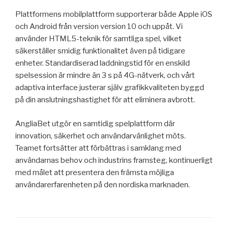
Plattformens mobilplattform supporterar både Apple iOS
och Android från version version 10 och uppåt. Vi
använder HTML5-teknik för samtliga spel, vilket
säkerställer smidig funktionalitet även på tidigare
enheter. Standardiserad laddningstid för en enskild
spelsession är mindre än 3 s på 4G-nätverk, och vårt
adaptiva interface justerar själv grafikkvaliteten byggd
på din anslutningshastighet för att eliminera avbrott.
AngliaBet utgör en samtidig spelplattform där
innovation, säkerhet och användarvänlighet möts.
Teamet fortsätter att förbättras i samklang med
användarnas behov och industrins framsteg, kontinuerligt
med målet att presentera den främsta möjliga
användarerfarenheten på den nordiska marknaden.