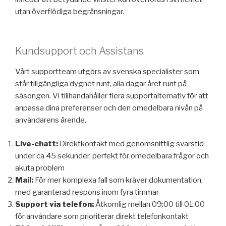
utan överflödiga begränsningar.
Kundsupport och Assistans
Vårt supportteam utgörs av svenska specialister som
står tillgängliga dygnet runt, alla dagar året runt på
säsongen. Vi tillhandahåller flera supportalternativ för att
anpassa dina preferenser och den omedelbara nivån på
användarens ärende.
Live-chatt:
Direktkontakt med genomsnittlig svarstid
under ca 45 sekunder, perfekt för omedelbara frågor och
akuta problem
Mail:
För mer komplexa fall som kräver dokumentation,
med garanterad respons inom fyra timmar
Support via telefon:
Åtkomlig mellan 09:00 till 01:00
för användare som prioriterar direkt telefonkontakt