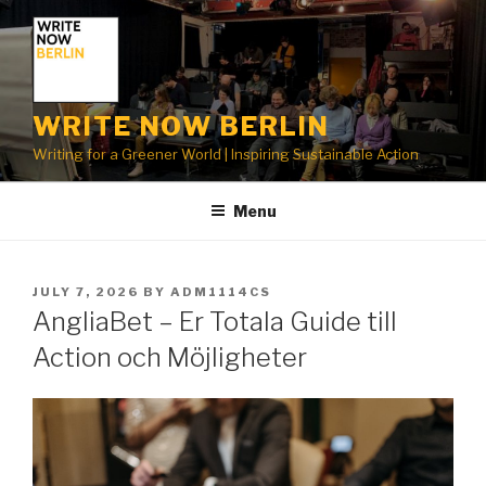
Skip
to
content
WRITE NOW BERLIN
Writing for a Greener World | Inspiring Sustainable Action
Menu
POSTED
JULY 7, 2026
BY
ADM1114CS
ON
AngliaBet – Er Totala Guide till
Action och Möjligheter