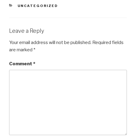
CATEGORIES
UNCATEGORIZED
Leave a Reply
Your email address will not be published.
Required fields
are marked
*
Comment
*